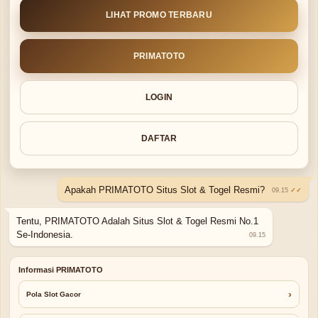
LIHAT PROMO TERBARU
PRIMATOTO
LOGIN
DAFTAR
Apakah PRIMATOTO Situs Slot & Togel Resmi?
09.15
✓✓
Tentu, PRIMATOTO Adalah Situs Slot & Togel Resmi No.1
Se-Indonesia.
09.15
Informasi PRIMATOTO
›
Pola Slot Gacor