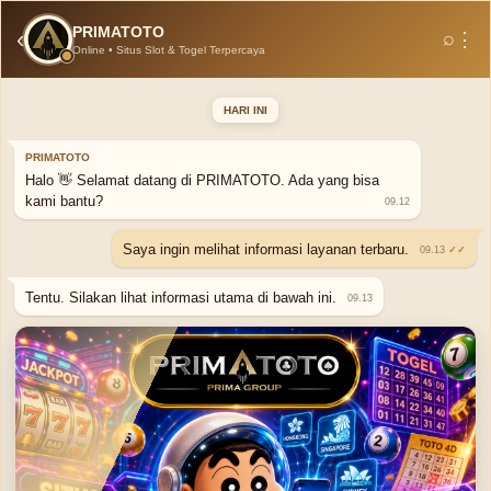
PRIMATOTO
‹
⌕
⋮
Online • Situs Slot & Togel Terpercaya
HARI INI
PRIMATOTO
Halo 👋 Selamat datang di PRIMATOTO. Ada yang bisa
kami bantu?
09.12
Saya ingin melihat informasi layanan terbaru.
09.13
✓✓
Tentu. Silakan lihat informasi utama di bawah ini.
09.13